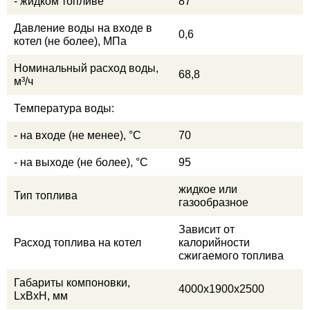
- жидком топливе
87
Давление воды на входе в
0,6
котел (не более), МПа
Номинальный расход воды,
68,8
м³/ч
Температура воды:
- на входе (не менее), °C
70
- на выходе (не более), °C
95
жидкое или
Тип топлива
газообразное
Зависит от
Расход топлива на котел
калорийности
сжигаемого топлива
Габариты компоновки,
4000х1900х2500
LхВхH, мм