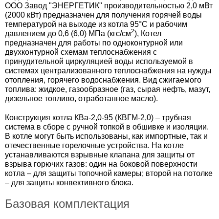
ООО Завод "ЭНЕРГЕТИК" производительностью 2,0 мВт
(2000 кВт) предназначен для получения горячей воды
Теплообменники
температурой на выходе из котла 95°C и рабочим
2
давлением до 0,6 (6,0) МПа (кгс/см
), Котел
Топочные устройства
предназначен для работы по одноконтурной или
двухконтурной схемам теплоснабжения с
принудительной циркуляцией воды используемой в
Устройство топочное 19-01-06-000-1
системах централизованного теплоснабжения на нужды
отопления, горячего водоснабжения. Вид сжигаемого
Тяго-дутьевое оборудование
топлива: жидкое, газообразное (газ, сырая нефть, мазут,
дизельное топливо, отработанное масло).
Фильтры
Конструкция котла КВа-2,0-95 (КВГМ-2,0) – трубная
система в сборе с ручной топкой в обшивке и изоляции.
Циклоны батарейные
В котле могут быть использованы, как импортные, так и
отечественные горелочные устройства. На котле
Экономайзеры
устанавливаются взрывные клапана для защиты от
взрыва горючих газов: один на боковой поверхности
котла – для защиты топочной камеры; второй на потолке
– для защиты конвективного блока.
Базовая комплектация